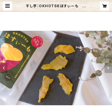
干し芋：OKHOTSKほすぃーも 紅
あずま はね品 | 緑夢ファーム