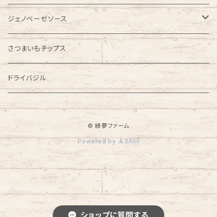
ジェノベーゼソース
バジル ジェノベーゼソース
さつまいもチップス
大葉ジェノベーゼソース
ドライバジル
© 緑夢ファーム
Powered by
ショップに質問する