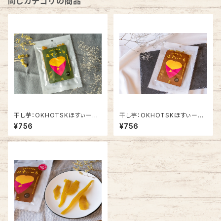
同じカテゴリの商品
干し芋：OKHOTSKほすぃー
干し芋：OKHOTSKほすぃー
も 紅あずま
も シルクスイート
¥756
¥756